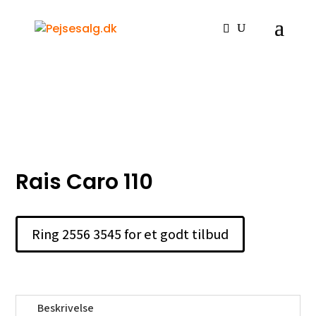
Hjem
/
Brændeovne
/
Traditionelle brændeovne
/ Rais
Caro 110
Rais Caro 110
Ring 2556 3545 for et godt tilbud
Beskrivelse