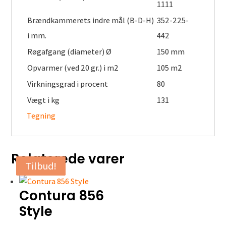
1111
Brændkammerets indre mål (B-D-H)
352-225-
i mm.
442
Røgafgang (diameter) Ø
150 mm
Opvarmer (ved 20 gr.) i m2
105 m2
Virkningsgrad i procent
80
Vægt i kg
131
Tegning
Relaterede varer
Tilbud!
Tilbud!
Tilbud!
Tilbud!
Contura 856
Style