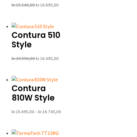
Den
Den
kr.
19.240,00
kr.
16.695,00
oprindelige
aktuelle
pris
pris
var:
er:
Contura 510
kr.19.240,00.
kr.16.695,00.
Style
Den
Den
kr.
20.590,00
kr.
16.495,00
oprindelige
aktuelle
pris
pris
var:
er:
Contura
kr.20.590,00.
kr.16.495,00.
810W Style
Prisinterval:
kr.
15.495,00
–
kr.
16.745,00
kr.15.495,00
til
kr.16.745,00