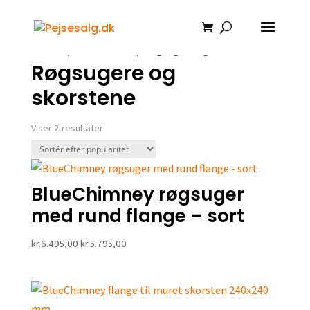
Tilbud!
Forside
/
Brændeovne
/ Røgsugere og skorstene
Røgsugere og
skorstene
Sorteret
Viser 2 resultater
efter
popularitet
BlueChimney røgsuger
med rund flange – sort
Den
Den
kr.
6.495,00
kr.
5.795,00
oprindelige
aktuelle
pris
pris
var:
er:
kr.6.495,00.
kr.5.795,00.