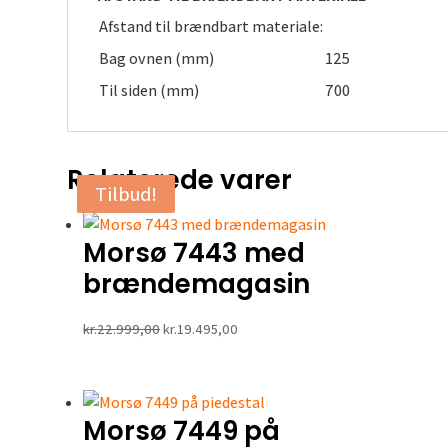
Afstand til brændbart materiale:
Bag ovnen (mm)
125
Til siden (mm)
700
Relaterede varer
Tilbud!
Tilbud!
Tilbud!
Morsø 7443 med
brændemagasin
Den
Den
kr.
22.999,00
kr.
19.495,00
oprindelige
aktuelle
pris
pris
var:
er:
Morsø 7449 på
kr.22.999,00.
kr.19.495,00.