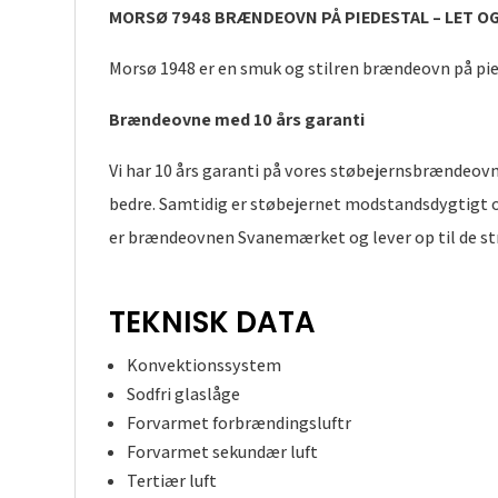
MORSØ 7948 BRÆNDEOVN PÅ PIEDESTAL – LET O
Morsø 1948 er en smuk og stilren brændeovn på pie
Brændeovne med 10 års garanti
Vi har 10 års garanti på vores støbejernsbrændeovn
bedre. Samtidig er støbejernet modstandsdygtigt o
er brændeovnen Svanemærket og lever op til de st
TEKNISK DATA
Konvektionssystem
Sodfri glaslåge
Forvarmet forbrændingsluftr
Forvarmet sekundær luft
Tertiær luft