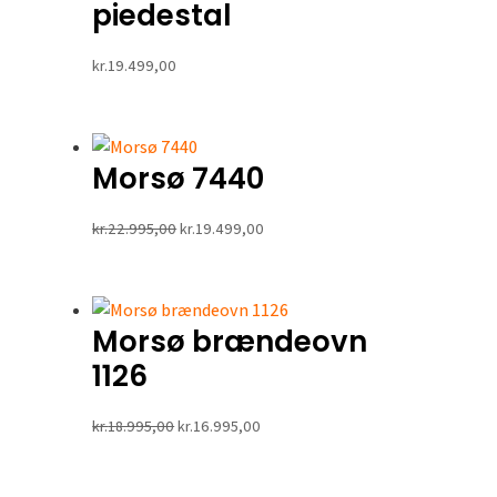
piedestal
kr.
19.499,00
Morsø 7440
Den
Den
kr.
22.995,00
kr.
19.499,00
oprindelige
aktuelle
pris
pris
var:
er:
Morsø brændeovn
kr.22.995,00.
kr.19.499,00.
1126
Den
Den
kr.
18.995,00
kr.
16.995,00
oprindelige
aktuelle
pris
pris