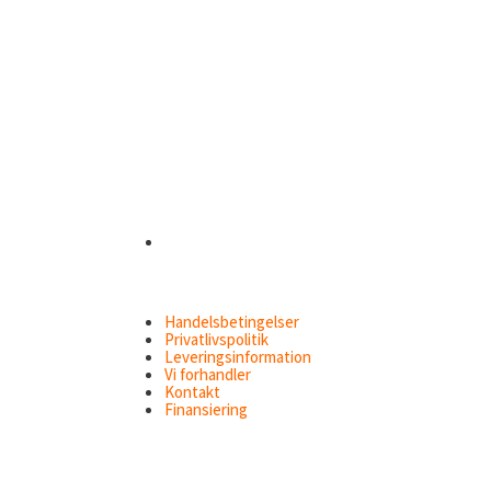
var:
er:
kr.18.995,00.
kr.16.995,00.
Handelsbetingelser
Privatlivspolitik
Leveringsinformation
Vi forhandler
Kontakt
Finansiering