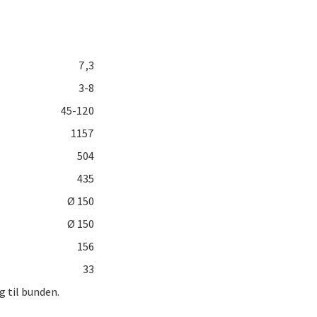
7,3
3-8
45-120
1157
504
435
Ø 150
Ø 150
156
33
g til bunden.