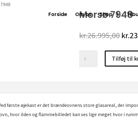
 7948
Morsø 7948
Forside
Om os
Shop
Tilb
Den
kr.
26.995,00
kr.
23
opri
pris
Morsø
Tilføj til 
var:
7948
kr.26
antal
d første øjekast er det brændeovnens store glasareal, der impone
vn, hvor ilden og flammebilledet kan ses lige meget hvor i rumm