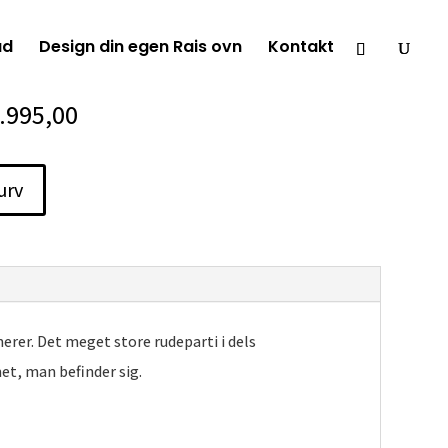
ud
Design din egen Rais ovn
Kontakt
Den
.995,00
ndelige
aktuelle
pris
kurv
er:
.995,00.
kr.23.995,00.
rer. Det meget store rudeparti i dels
et, man befinder sig.