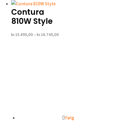
var:
er:
Contura
kr.15.999,00.
kr.13.995,00.
810W Style
Prisinterval:
kr.
15.495,00
–
kr.
16.745,00
kr.15.495,00
til
kr.16.745,00
Følg