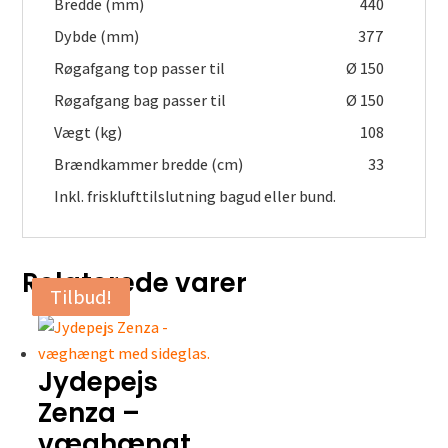
Bredde (mm)
440
Dybde (mm)
377
Røgafgang top passer til
Ø 150
Røgafgang bag passer til
Ø 150
Vægt (kg)
108
Brændkammer bredde (cm)
33
Inkl. frisklufttilslutning bagud eller bund.
Relaterede varer
Tilbud!
Tilbud!
Tilbud!
Tilbud!
Jydepejs
Zenza –
væghængt