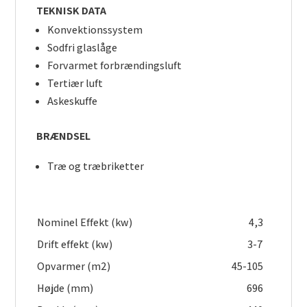
TEKNISK DATA
Konvektionssystem
Sodfri glaslåge
Forvarmet forbrændingsluft
Tertiær luft
Askeskuffe
BRÆNDSEL
Træ og træbriketter
Nominel Effekt (kw)
4,3
Drift effekt (kw)
3-7
Opvarmer (m2)
45-105
Højde (mm)
696