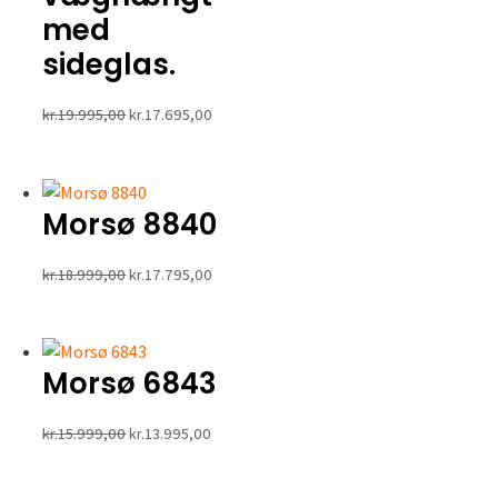
med
sideglas.
Den
Den
kr.
19.995,00
kr.
17.695,00
oprindelige
aktuelle
pris
pris
var:
er:
Morsø 8840
kr.19.995,00.
kr.17.695,00.
Den
Den
kr.
18.999,00
kr.
17.795,00
oprindelige
aktuelle
pris
pris
var:
er:
Morsø 6843
kr.18.999,00.
kr.17.795,00.
Den
Den
kr.
15.999,00
kr.
13.995,00
oprindelige
aktuelle
pris
pris