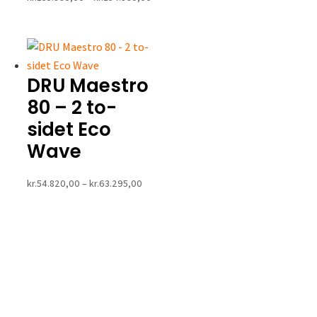
kr.135.995,00
til
kr.154.995,00
DRU Maestro
80 – 2 to-
sidet Eco
Wave
Prisinterval:
kr.
54.820,00
–
kr.
63.295,00
kr.54.820,00
til
kr.63.295,00