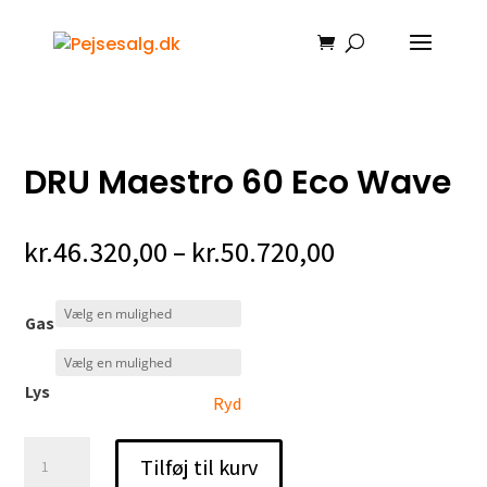
Hjem
/
Gaspejse
/ DRU Maestro 60 Eco Wave
DRU Maestro 60 Eco Wave
Prisinterval:
kr.
46.320,00
–
kr.
50.720,00
kr.46.320,00
til
Gas
kr.50.720,00
Lys
Ryd
DRU
Tilføj til kurv
Maestro