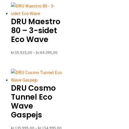
DRU Maestro
80 – 3-sidet
Eco Wave
Prisinterval:
kr.
55.925,00
–
kr.
64.395,00
kr.55.925,00
til
kr.64.395,00
DRU Cosmo
Tunnel Eco
Wave
Gaspejs
Prisinterval:
kr.
135.995,00
–
kr.
154.995,00