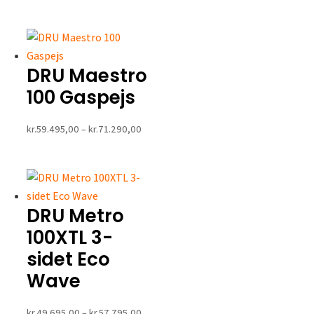
kr.120.995,00
til
kr.131.995,00
DRU Maestro
100 Gaspejs
Prisinterval:
kr.
59.495,00
–
kr.
71.290,00
kr.59.495,00
til
kr.71.290,00
DRU Metro
100XTL 3-
sidet Eco
Wave
Prisinterval:
kr.
49.695,00
–
kr.
57.795,00