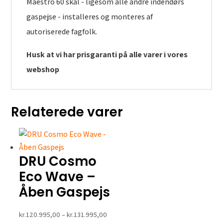
Maestro 60 skal - ligesom alle andre indendørs
gaspejse - installeres og monteres af
autoriserede fagfolk.
Husk at vi har prisgaranti på alle varer i vores
webshop
Relaterede varer
DRU Cosmo
Eco Wave –
Åben Gaspejs
Prisinterval:
kr.
120.995,00
–
kr.
131.995,00