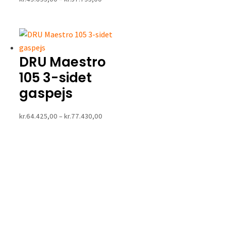
kr.49.695,00
til
kr.57.795,00
DRU Maestro
105 3-sidet
gaspejs
Prisinterval:
kr.
64.425,00
–
kr.
77.430,00
kr.64.425,00
til
kr.77.430,00