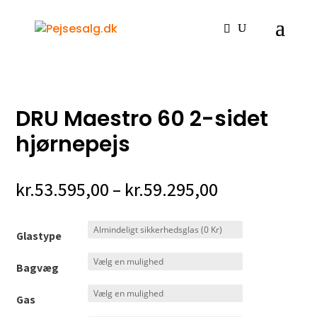
Hjem
/
Gaspejse
/ DRU Maestro 60 2-sidet hjørnepejs
DRU Maestro 60 2-sidet
hjørnepejs
Prisinterval:
kr.
53.595,00
–
kr.
59.295,00
kr.53.595,00
til
Glastype
kr.59.295,00
Bagvæg
Gas