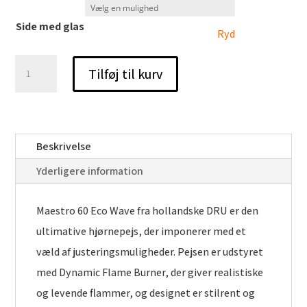
Side med glas
Ryd
DRU
Tilføj til kurv
Maestro
60
2-
sidet
Beskrivelse
hjørnepejs
Yderligere information
antal
Maestro 60 Eco Wave fra hollandske DRU er den
ultimative hjørnepejs, der imponerer med et
væld af justeringsmuligheder. Pejsen er udstyret
med Dynamic Flame Burner, der giver realistiske
og levende flammer, og designet er stilrent og