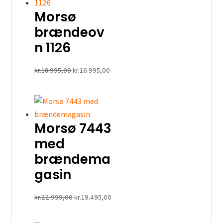
Morsø
brændeov
n 1126
Den
Den
kr.
18.995,00
kr.
16.995,00
oprindelige
aktuelle
pris
pris
var:
er:
kr.18.995,00.
kr.16.995,00.
Morsø 7443
med
brændema
gasin
Den
Den
kr.
22.999,00
kr.
19.495,00
oprindelige
aktuelle
pris
pris