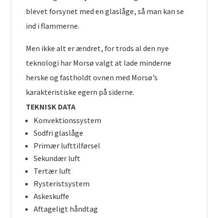
blevet forsynet med en glaslåge, så man kan se
ind i flammerne.
Men ikke alt er ændret, for trods al den nye
teknologi har Morsø valgt at lade minderne
herske og fastholdt ovnen med Morsø’s
karakteristiske egern på siderne.
TEKNISK DATA
Konvektionssystem
Sodfri glaslåge
Primær lufttilførsel
Sekundær luft
Tertær luft
Rysteristsystem
Askeskuffe
Aftageligt håndtag