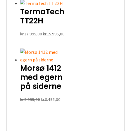
var:
er:
TermaTech
kr.22.999,00.
kr.19.495,00.
TT22H
Den
Den
kr.
17.995,00
kr.
15.995,00
oprindelige
aktuelle
pris
pris
var:
er:
kr.17.995,00.
kr.15.995,00.
Morsø 1412
med egern
på siderne
Den
Den
kr.
9.995,00
kr.
8.495,00
oprindelige
aktuelle
pris
pris
var:
er:
kr.9.995,00.
kr.8.495,00.