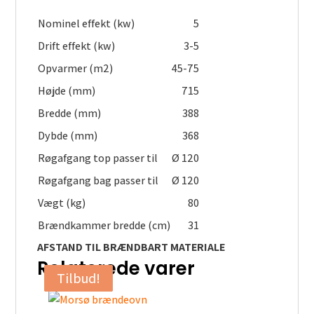
Nominel effekt (kw)
5
Drift effekt (kw)
3-5
Opvarmer (m2)
45-75
Højde (mm)
715
Bredde (mm)
388
Dybde (mm)
368
Røgafgang top passer til
Ø 120
Røgafgang bag passer til
Ø 120
Vægt (kg)
80
Brændkammer bredde (cm)
31
AFSTAND TIL BRÆNDBART MATERIALE
Relaterede varer
Tilbud!
Tilbud!
Tilbud!
Tilbud!